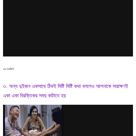
via GIPHY
৩. অন্য দুইজন একসাথে ঠিকই মিষ্টি মিষ্টি কথা বললেও আপনাকে সারাক্ষণই
একা একা বিরক্তিকর সময় কাটাতে হয়