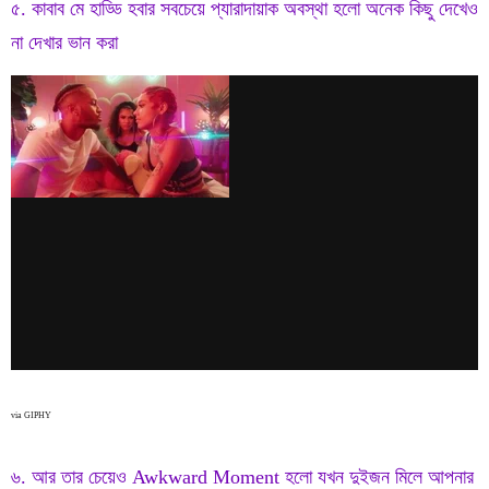
৫. কাবাব মে হাড্ডি হবার সবচেয়ে প্যারাদায়াক অবস্থা হলো অনেক কিছু দেখেও
না দেখার ভান করা
via GIPHY
৬. আর তার চেয়েও Awkward Moment হলো যখন দুইজন মিলে আপনার