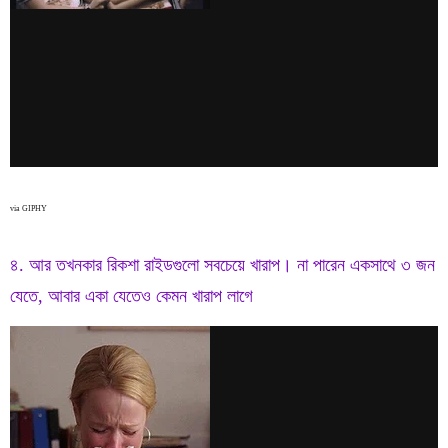
via GIPHY
৪. আর তখনকার রিকশা রাইডগুলো সবচেয়ে খারাপ। না পারেন একসাথে ৩ জন
যেতে, আবার একা যেতেও কেমন খারাপ লাগে