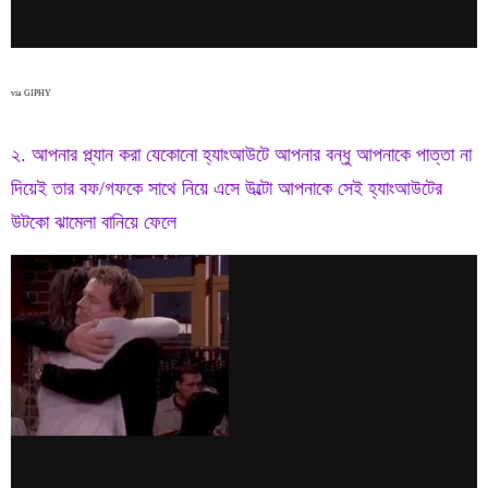
via GIPHY
২. আপনার প্ল্যান করা যেকোনো হ্যাংআউটে আপনার বন্ধু আপনাকে পাত্তা না
দিয়েই তার বফ/গফকে সাথে নিয়ে এসে উল্টো আপনাকে সেই হ্যাংআউটের
উটকো ঝামেলা বানিয়ে ফেলে