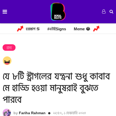
হরস্কোপ ♋
#এটাইSigns
Meme 😂
রম্য
যে ৮টি স্ট্রাগলের যন্ত্রনা শুধু কাবাব
মে হাড্ডি হওয়া মানুষরাই বুঝতে
পারবে
২২:৫০, ১ ফেব্রুয়ারি ২০২৩
by
Fariha Rahman