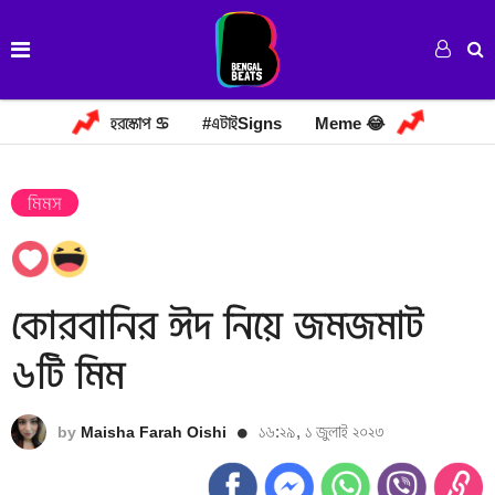
হরস্কোপ ♋
#এটাইSigns
Meme 😂
মিমস
কোরবানির ঈদ নিয়ে জমজমাট
৬টি মিম
১৬:২৯, ১ জুলাই ২০২৩
by
Maisha Farah Oishi