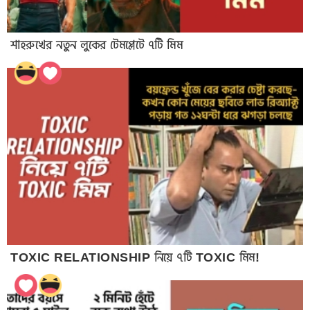
শাহরুখের নতুন লুকের টেমপ্লেটে ৭টি মিম
TOXIC RELATIONSHIP নিয়ে ৭টি TOXIC মিম!