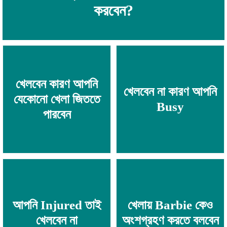
করবেন?
খেলবেন কারণ আপনি
খেলবেন না কারণ আপনি
যেকোনো খেলা জিততে
Busy
পারবেন
আপনি Injured তাই
খেলায় Barbie কেও
খেলবেন না
অংশগ্রহণ করতে বলবেন