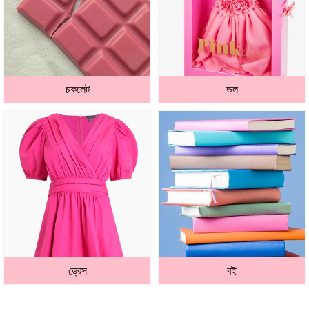
চকলেট
ডল
ড্রেস
বই