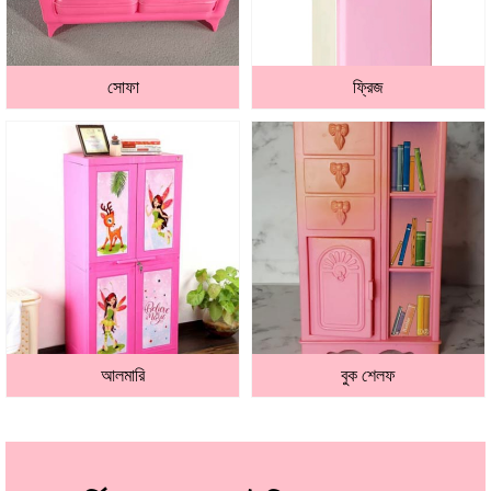
সোফা
ফ্রিজ
আলমারি
বুক শেলফ