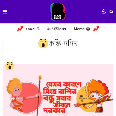
হরস্কোপ ♋
#এটাইSigns
Meme 😂
কস্কি মমিন