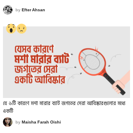
by
Efter Ahsan
যে ৬টি কারণে মশা মারার ব্যাট জগতের সেরা আবিষ্কারগুলোর মধ্যে
একটি
by
Maisha Farah Oishi