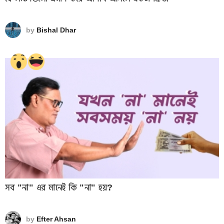
by
Bishal Dhar
সব "না" এর মানেই কি "না" হয়?
by
Efter Ahsan