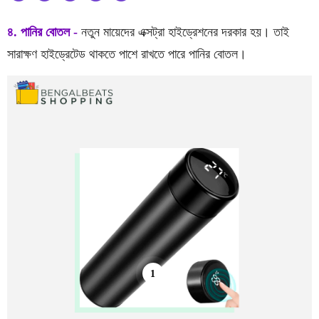
৪. পানির বোতল -
নতুন মায়েদের এক্সট্রা হাইড্রেশনের দরকার হয়। তাই
সারাক্ষণ হাইড্রেটেড থাকতে পাশে রাখতে পারে পানির বোতল।
1