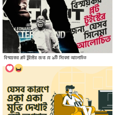
বিস্ময়কর প্লট টুইস্টের জন্য যে ৯টি সিনেমা আলোচিত