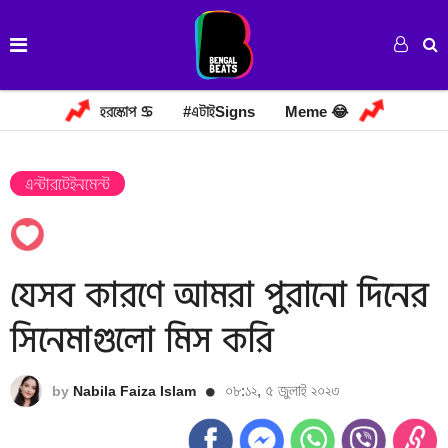
হরস্কোপ ♋
#এটাইSigns
Meme 😂
এন্টারটেইনমেন্ট
যেসব কারণে আমরা পুরানো দিনের
সিনেমাগুলো মিস করি
০৮:১২, ৫ জুলাই ২০২৩
by
Nabila Faiza Islam