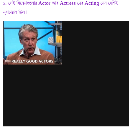
১. সেই সিনেমাগুলোর Actor আর Actress দের Acting যেন বেশিই
ন্যাচারাল ছিল।