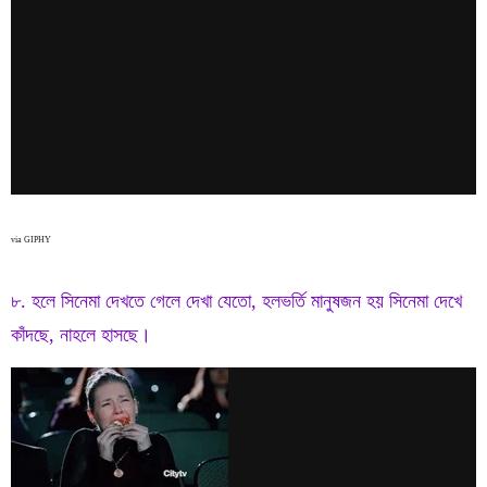
via GIPHY
৮. হলে সিনেমা দেখতে গেলে দেখা যেতো, হলভর্তি মানুষজন হয় সিনেমা দেখে
কাঁদছে, নাহলে হাসছে।