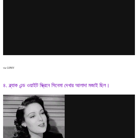
via GIPHY
৪. ব্ল্যাক এন্ড ওয়াইট স্ক্রিনে সিনেমা দেখার আলাদা মজাই ছিল।