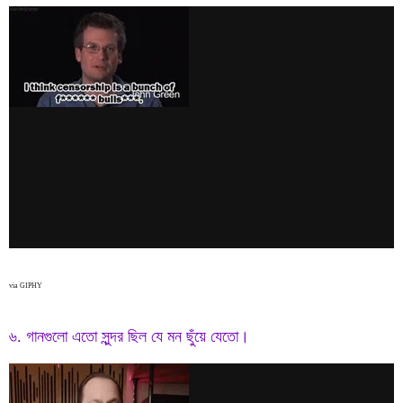
via GIPHY
৬. গানগুলো এতো সুন্দর ছিল যে মন ছুঁয়ে যেতো।