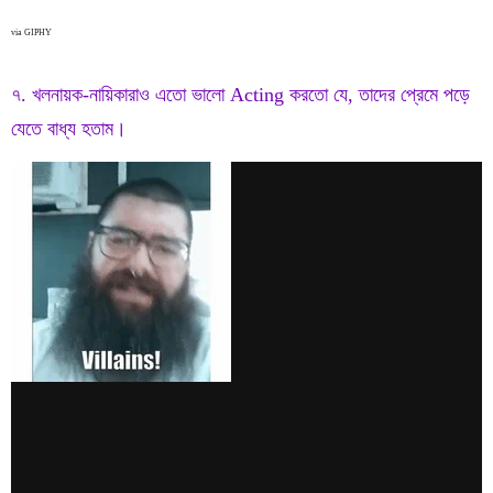
via GIPHY
৭. খলনায়ক-নায়িকারাও এতো ভালো Acting করতো যে, তাদের প্রেমে পড়ে
যেতে বাধ্য হতাম।