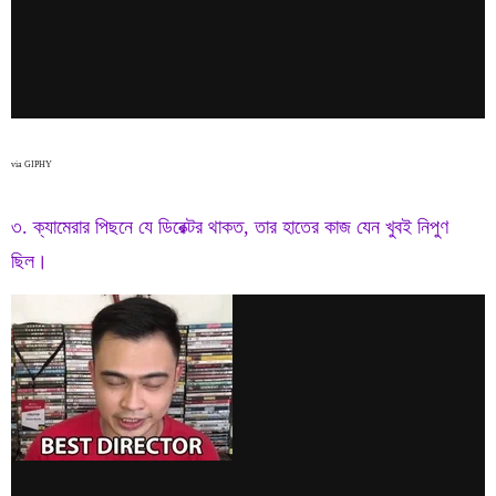
via GIPHY
৩. ক্যামেরার পিছনে যে ডিরেক্টর থাকত, তার হাতের কাজ যেন খুবই নিপুণ
ছিল।