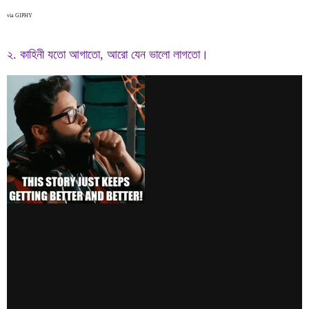
via GIPHY
২. কাহিনী যতো আগাতো, আরো যেন ভালো লাগতো।