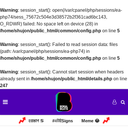
Warning
: session_start(): open(/var/cpanel/php/sessions/ea-
php74/sess_75672c504e3d38572b2f361cad6bc143,
O_RDWR) failed: No space left on device (28) in
/home/shujon/public_html/common/config.php
on line
5
Warning
: session_start(): Failed to read session data: files
(path: /var/cpanel/php/sessions/ea-php74) in
/home/shujon/public_html/common/config.php
on line
5
Warning
: session_start(): Cannot start session when headers
already sent in
/home/shujon/public_html/details.php
on line
247
হরস্কোপ ♋
#এটাইSigns
Meme 😂