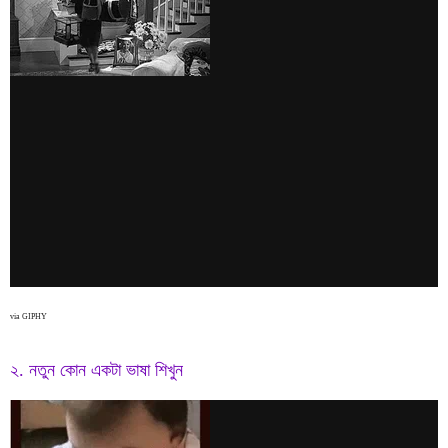
via GIPHY
২. নতুন কোন একটা ভাষা শিখুন