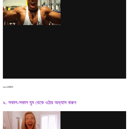
via GIPHY
৯. সকাল-সকাল ঘুম থেকে ওঠার অভ্যাস করুন