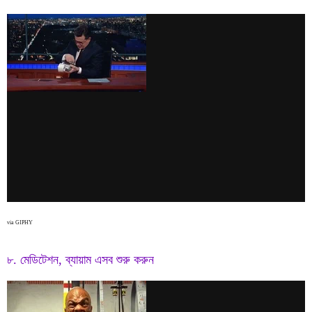
via GIPHY
৮. মেডিটেশন, ব্যায়াম এসব শুরু করুন