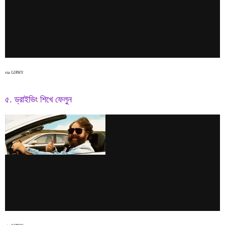
via GIPHY
৫. ড্রাইভিং শিখে ফেলুন