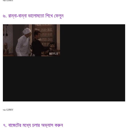
via GIPHY
৬. রান্না-বান্না ভালোমতো শিখে ফেলুন
via GIPHY
৭. বাজেটের মধ্যে চলার অভ্যাস করুন