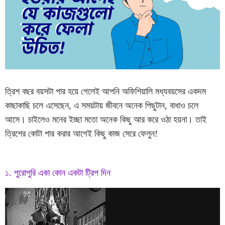
ত্রিশ বছর বয়সটা পার হয়ে গেলেই আপনি অফিশিয়ালি মধ্যবয়সের একদম
কাছাকাছি চলে এসেছেন, এ সময়টায় জীবনে অনেক পিছুটান, বাধাও চলে
আসে। চাইলেও মনের ইচ্ছা মতো অনেক কিছু আর করে ওঠা হয়না। তাই
ত্রিশের কোটা পার করার আগেই কিছু কাজ সেরে ফেলুন!
১. পুরোপুরি একা কোন একটা ট্রিপ দিন