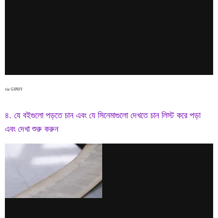
via GIPHY
৪. যে বইগুলো পড়তে চান এবং যে সিনেমাগুলো দেখতে চান লিস্ট করে পড়া
এবং দেখা শুরু করুন