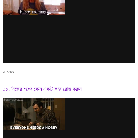
via GIPHY
১০. নিজের শখের কোন একটি কাজ রোজ করুন