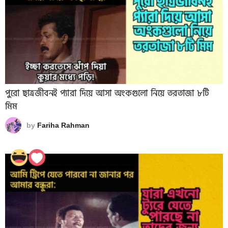
পুরো ছাত্রজীবনই প্যারা দিয়ে আসা অংকগুলো নিয়ে তরতাজা ৮টি
মিম
by
Fariha Rahman