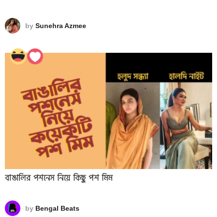
by
Sunehra Azmee
বাঙালির পশনেস নিয়ে কিছু পশ মিম
by
Bengal Beats