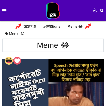
হরস্কোপ ♋
#এটাইSigns
Meme 😂
Meme 😂
Meme 😂