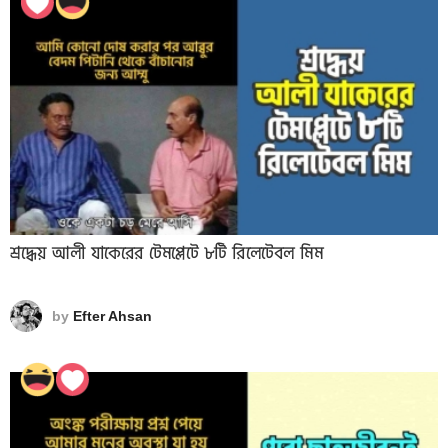
শ্রদ্ধেয় আলী যাকেরের টেমপ্লেটে ৮টি রিলেটেবল মিম
by
Efter Ahsan