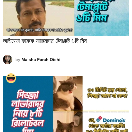
অভিনেতা ফারুক আহমেদের টেমপ্লেটে ৬টি মিম
by
Maisha Farah Oishi