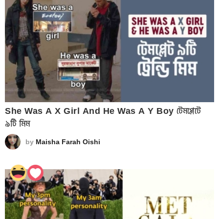
She Was A X Girl And He Was A Y Boy টেমপ্লেটে
৯টি মিম
by
Maisha Farah Oishi