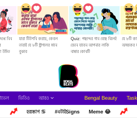
েখে নিন
যারা টিউশনি করায়, কেবল
Quiz: পছন্দের গান বেছে নিলেই
যে ৮টি ক
র
তারাই যে ৮টি স্ট্রাগলের মানে
জেনে যাবেন আপনার লাকি
অসহ্যকর
া উচিত
বুঝবে
নাম্বার কোনটি
্রাভেল
ভিডিও
আরও
Bengal Beauty
Task
হরস্কোপ ♋
#এটাইSigns
Meme 😂