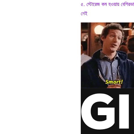
৫. স্টোরেজ কম হওয়ায় বেশিরভ
নেই