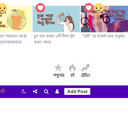
ারণে গরমকাল মানেই
চুল পড়া কমাতে ৮টি টিপস ট্রাই
“নারী” নয় দিবসটা হোক মানুষের
 যন্ত্রণাআআআআ…
করতে পারেন
পপুলার
হট
ট্রেন্ডিং
কী
Add Post