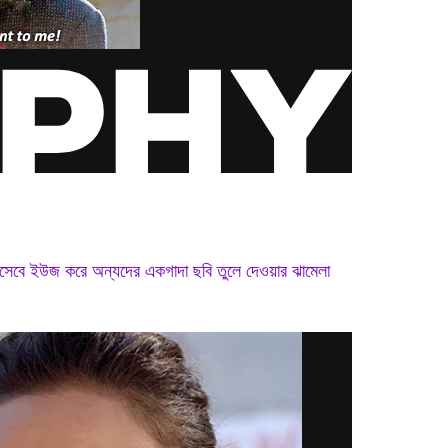
সেবে ইউজ করে অন্যদের একগাদা ছবি তুলে দেওয়ার ঝামেলা