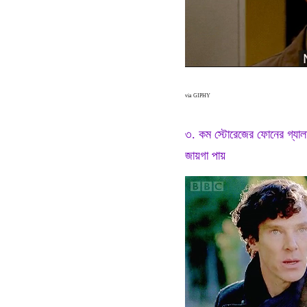
via GIPHY
৩. কম স্টোরেজের ফোনের গ্যালারি
জায়গা পায়