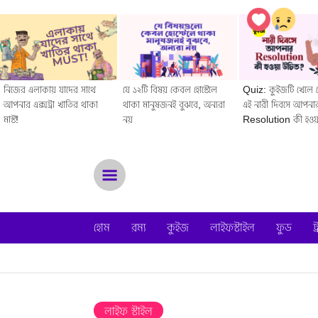
নিজের এলাকায় যাদের সাথে
যে ১২টি বিষয় কেবল হোস্টেলে
Quiz: কুইজটি খেলে দ
আপনার এক্সট্রা খাতির থাকা
থাকা মানুষজনই বুঝবে, অন্যরা
এই নারী দিবসে আপনা
মাস্ট!
নয়
Resolution কী হওয়
Menu
হোম
রম্য
কুইজ
লাইফস্টাইল
ফুড
ট
লাইফ স্টাইল