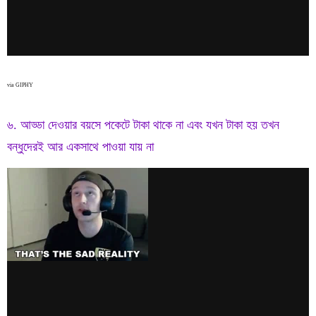
via GIPHY
৬. আড্ডা দেওয়ার বয়সে পকেটে টাকা থাকে না এবং যখন টাকা হয় তখন
বন্ধুদেরই আর একসাথে পাওয়া যায় না