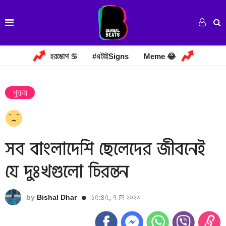
হরস্কোপ ♋
#এটাইSigns
Meme 😂
পুরুষ
সব বাংলাদেশি ছেলেদের জীবনেই
যে দুঃখগুলো চিরন্তন
১৫:৪৫, ৭ মে ২০২৩
by
Bishal Dhar