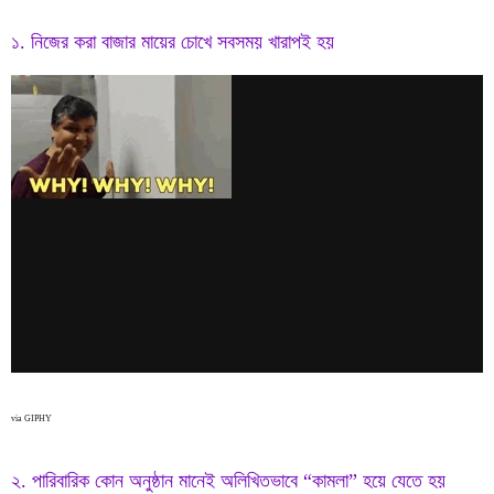
১. নিজের করা বাজার মায়ের চোখে সবসময় খারাপই হয়
via GIPHY
২. পারিবারিক কোন অনুষ্ঠান মানেই অলিখিতভাবে “কামলা” হয়ে যেতে হয়