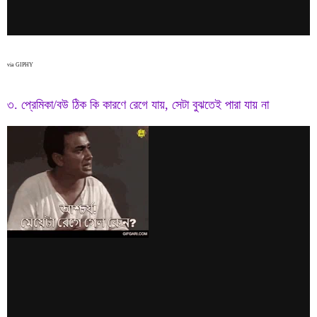
via GIPHY
৩. প্রেমিকা/বউ ঠিক কি কারণে রেগে যায়, সেটা বুঝতেই পারা যায় না