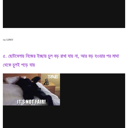
via GIPHY
৫. ছোটবেলায় নিজের ইচ্ছায় চুল বড় রাখা যায় না, আর বড় হওয়ার পর মাথা
থেকে চুলই পড়ে যায়