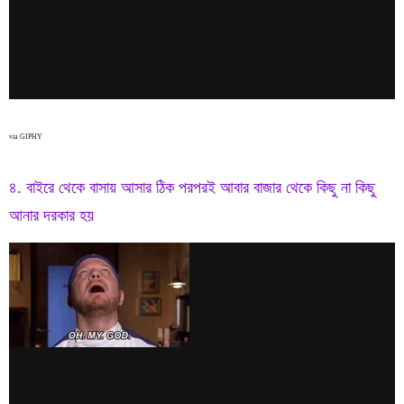
via GIPHY
৪. বাইরে থেকে বাসায় আসার ঠিক পরপরই আবার বাজার থেকে কিছু না কিছু
আনার দরকার হয়