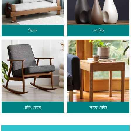
ডিভান
শো পিস
রকিং চেয়ার
সাইড টেবিল