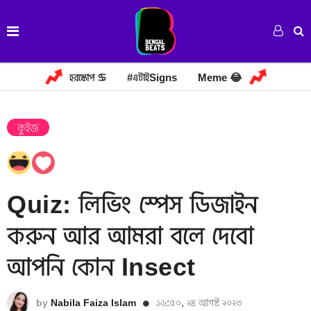
হরস্কোপ ♋
#এটাইSigns
Meme 😂
কুইজ
Quiz: লিভিং স্পেস ডিজাইন
করুন আর আমরা বলে দেবো
আপনি কোন Insect
১৬:৫০, ২৪ আগস্ট ২০২৩
by
Nabila Faiza Islam