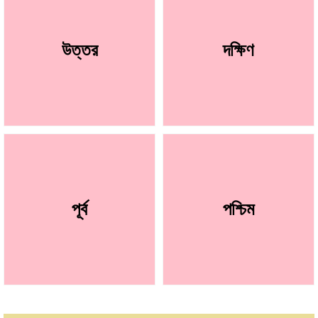
উত্তর
দক্ষিণ
পূর্ব
পশ্চিম