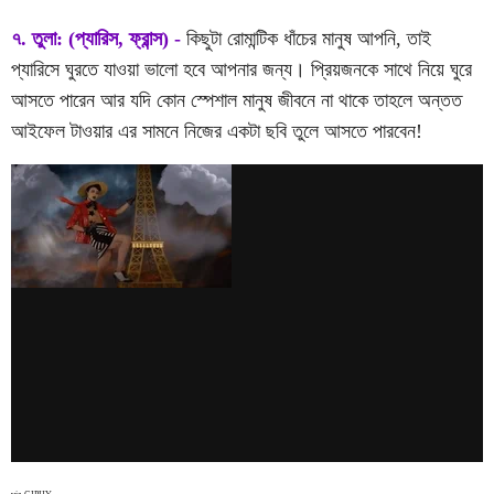
৭. তুলা: (প্যারিস, ফ্রান্স) -
কিছুটা রোমান্টিক ধাঁচের মানুষ আপনি, তাই
প্যারিসে ঘুরতে যাওয়া ভালো হবে আপনার জন্য। প্রিয়জনকে সাথে নিয়ে ঘুরে
আসতে পারেন আর যদি কোন স্পেশাল মানুষ জীবনে না থাকে তাহলে অন্তত
আইফেল টাওয়ার এর সামনে নিজের একটা ছবি তুলে আসতে পারবেন!