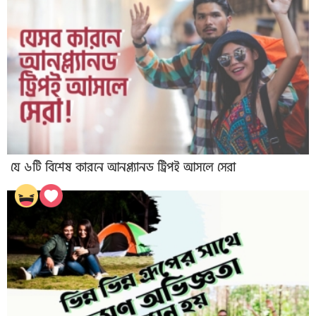
যে ৬টি বিশেষ কারনে আনপ্ল্যানড ট্রিপই আসলে সেরা