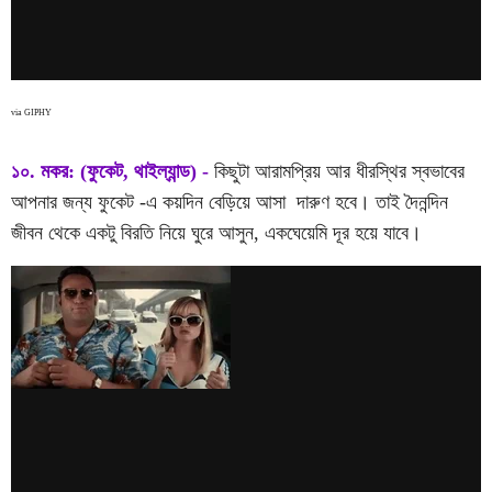
via GIPHY
১০. মকর: (ফুকেট, থাইল্যান্ড) -
কিছুটা আরামপ্রিয় আর ধীরস্থির স্বভাবের
আপনার জন্য ফুকেট -এ কয়দিন বেড়িয়ে আসা দারুণ হবে। তাই দৈনন্দিন
জীবন থেকে একটু বিরতি নিয়ে ঘুরে আসুন, একঘেয়েমি দূর হয়ে যাবে।