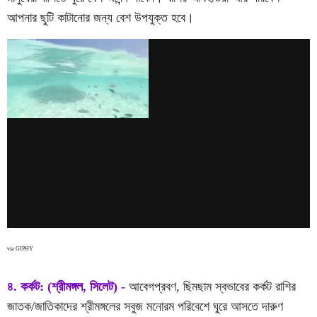
আপনার ছুটি কাটানোর জন্য বেশ উপযুক্ত হবে।
via GIPHY
৪. কর্কট: (শ্রীমঙ্গল, সিলেট) -
আবেগপ্রবণ, ছিমছাম স্বভাবের কর্কট রাশির
জাতক/জাতিকাদের শ্রীমঙ্গলের সবুজ মনোরম পরিবেশে ঘুরে আসতে দারুণ