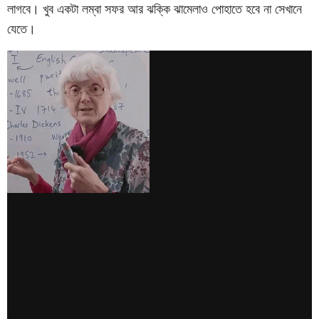
লাগবে। খুব একটা লম্বা সফর আর ঝক্কি ঝামেলাও পোহাতে হবে না সেখানে
যেতে।