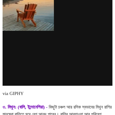
via GIPHY
৩. মিথুন: (বালি, ইন্দোনেশিয়া) -
কিছুটা চঞ্চল আর রসিক স্বভাবের মিথুন রাশির
মানুষেরা বালিতে ঘুরে বেশ আনন্দ পাবেন। বালির আবহাওয়া আর পরিবেশ