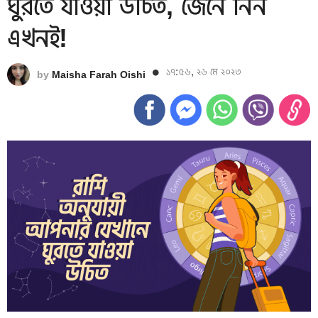
ঘুরতে যাওয়া উচিত, জেনে নিন
এখনই!
১৭:৫৬, ২৬ মে ২০২৩
by
Maisha Farah Oishi