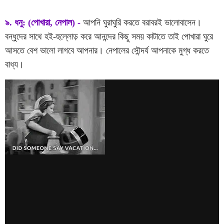
৯. ধনু: (পোখারা, নেপাল) -
আপনি ঘুরাঘুরি করতে বরাবরই ভালোবাসেন।
বন্ধুদের সাথে হই-হুল্লোড় করে আনন্দের কিছু সময় কাটাতে তাই পোখারা ঘুরে
আসতে বেশ ভালো লাগবে আপনার। নেপালের সৌন্দর্য আপনাকে মুগ্ধ করতে
বাধ্য।