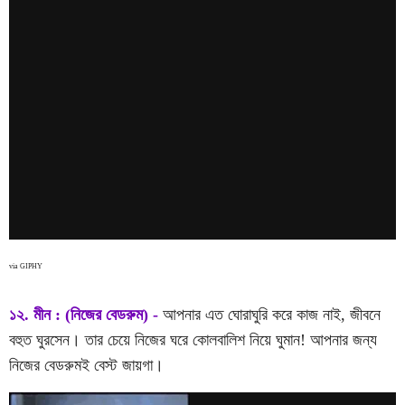
via GIPHY
১২. মীন : (নিজের বেডরুম) -
আপনার এত ঘোরাঘুরি করে কাজ নাই, জীবনে
বহুত ঘুরসেন। তার চেয়ে নিজের ঘরে কোলবালিশ নিয়ে ঘুমান! আপনার জন্য
নিজের বেডরুমই বেস্ট জায়গা।